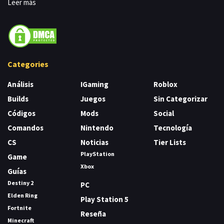
Leer más
Categories
Análisis
IGaming
Roblox
Builds
Juegos
Sin Categorizar
Códigos
Mods
Social
Comandos
Nintendo
Tecnología
CS
Noticias
Tier Lists
PlayStation
Game
Xbox
Guías
Destiny 2
PC
Elden Ring
Play Station 5
Fortnite
Reseña
Minecraft