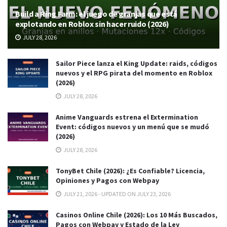
Build a Ring Farm: el juego de granjas que está
explotando en Roblox sin hacer ruido (2026)
JULY 28, 2026
Sailor Piece lanza el King Update: raids, códigos
nuevos y el RPG pirata del momento en Roblox
(2026)
JULY 28, 2026
Anime Vanguards estrena el Extermination
Event: códigos nuevos y un menú que se mudó
(2026)
JULY 28, 2026
TonyBet Chile (2026): ¿Es Confiable? Licencia,
Opiniones y Pagos con Webpay
JULY 21, 2026 - UPDATED ON JULY 23, 2026
Casinos Online Chile (2026): Los 10 Más Buscados,
Pagos con Webpay y Estado de la Ley