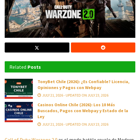
Related
Posts
TonyBet Chile (2026): ¿Es Confiable? Licencia,
Opiniones y Pagos con Webpay
JULY 21, 2026 - UPDATED ON JULY 23, 2026
Casinos Online Chile (2026): Los 10 Más
Buscados, Pagos con Webpay y Estado de la
Ley
JULY 21, 2026 - UPDATED ON JULY 23, 2026
Call of Duty: Warzone 2.0
es el modo battle royale de Modern