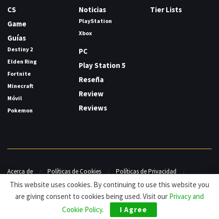
CS
Noticias
Tier Lists
PlayStation
Game
Xbox
Guías
Destiny 2
PC
Elden Ring
Play Station 5
Fortnite
Reseña
Minecraft
Review
Móvil
Reviews
Pokemon
Acerca de
Políticas de Cookies
Políticas de Privacidad
Contacto
This website uses cookies. By continuing to use this website you
are giving consent to cookies being used. Visit our
Privacy and
© HDG Hablamos de Gamers 2026.
Cookie Policy
.
I Agree