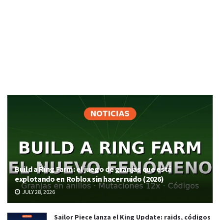
Build a Ring Farm: el juego de granjas que está
explotando en Roblox sin hacer ruido (2026)
JULY 28, 2026
Sailor Piece lanza el King Update: raids, códigos