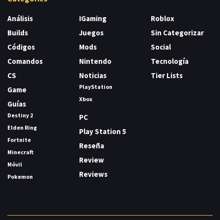
Análisis
IGaming
Roblox
Builds
Juegos
Sin Categorizar
Códigos
Mods
Social
Comandos
Nintendo
Tecnología
CS
Noticias
Tier Lists
PlayStation
Game
Xbox
Guías
Destiny 2
PC
Elden Ring
Play Station 5
Fortnite
Reseña
Minecraft
Review
Móvil
Reviews
Pokemon