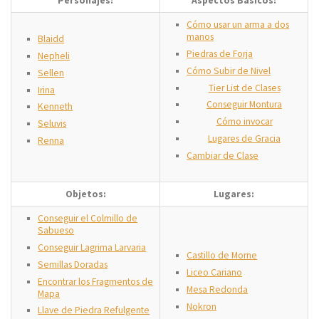
Personajes:
Aspectos Básicos:
Cómo usar un arma a dos
manos
Blaidd
Piedras de Forja
Nepheli
Cómo Subir de Nivel
Sellen
Tier List de Clases
Irina
Conseguir Montura
Kenneth
Cómo invocar
Seluvis
Lugares de Gracia
Renna
Cambiar de Clase
Objetos:
Lugares:
Conseguir el Colmillo de
Sabueso
Conseguir Lagrima Larvaria
Castillo de Morne
Semillas Doradas
Liceo Cariano
Encontrar los Fragmentos de
Mesa Redonda
Mapa
Nokron
Llave de Piedra Refulgente