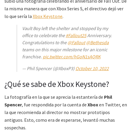
subió una fotografía celebrando el aniversario de Fall Out. De
la misma manera que con Xbox Series S, el directivo dejó ver
lo que sería la
Xbox Keystone
.
Vault Boy left the shelter and stopped by my
office to celebrate the
#Fallout25
Anniversary.
Congratulations to the
@Fallout
@Bethesda
teams on this major milestone for an iconic
franchise.
pic.twitter.com/hGoN1sAQRK
— Phil Spencer (@XboxP3)
October 10, 2022
¿Qué se sabe de Xbox Keystone?
La fotografía en la que se aprecia la estantería de
Phil
Spencer
, fue respondida por la cuenta de
Xbox
en Twitter, en
la que recomienda al director no mostrar prototipos
antiguos. Esto, como era de esperarse, levantó muchas
sospechas.