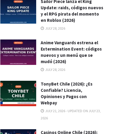
Sailor Piece lanza el King
Update: raids, códigos nuevos
y el RPG pirata del momento
en Roblox (2026)
JULY 28, 2026
Anime Vanguards estrena el
Extermination Event: códigos
nuevos y un menú que se
mudó (2026)
JULY 28, 2026
TonyBet Chile (2026): ¿Es
Confiable? Licencia,
Opiniones y Pagos con
Webpay
JULY 21, 2026 - UPDATED ON JULY 23,
2026
Casinos Online Chile (2026):