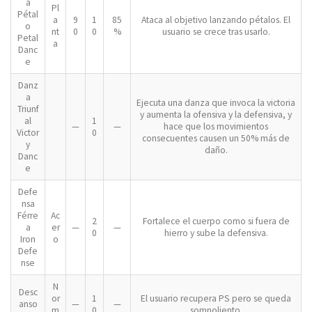
a
Pl
Pétal
a
9
1
85
Ataca al objetivo lanzando pétalos. El
o
nt
0
0
%
usuario se crece tras usarlo.
Petal
a
Danc
e
Danz
a
Ejecuta una danza que invoca la victoria
Triunf
y aumenta la ofensiva y la defensiva, y
al
1
—
—
hace que los movimientos
Victor
0
consecuentes causen un 50% más de
y
daño.
Danc
e
Defe
nsa
Férre
Ac
2
Fortalece el cuerpo como si fuera de
a
er
—
—
0
hierro y sube la defensiva.
Iron
o
Defe
nse
N
Desc
or
1
El usuario recupera PS pero se queda
anso
—
—
m
0
somnoliento.