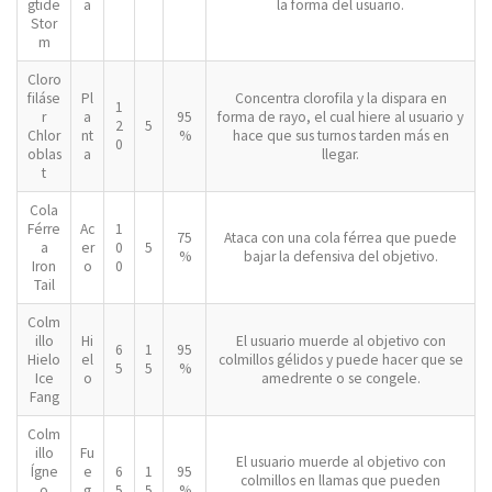
gtide
a
la forma del usuario.
Stor
m
Cloro
filáse
Pl
Concentra clorofila y la dispara en
1
r
a
95
forma de rayo, el cual hiere al usuario y
2
5
Chlor
nt
%
hace que sus turnos tarden más en
0
oblas
a
llegar.
t
Cola
Férre
Ac
1
75
Ataca con una cola férrea que puede
a
er
0
5
%
bajar la defensiva del objetivo.
Iron
o
0
Tail
Colm
illo
Hi
El usuario muerde al objetivo con
6
1
95
Hielo
el
colmillos gélidos y puede hacer que se
5
5
%
Ice
o
amedrente o se congele.
Fang
Colm
illo
Fu
El usuario muerde al objetivo con
Ígne
e
6
1
95
colmillos en llamas que pueden
o
g
5
5
%