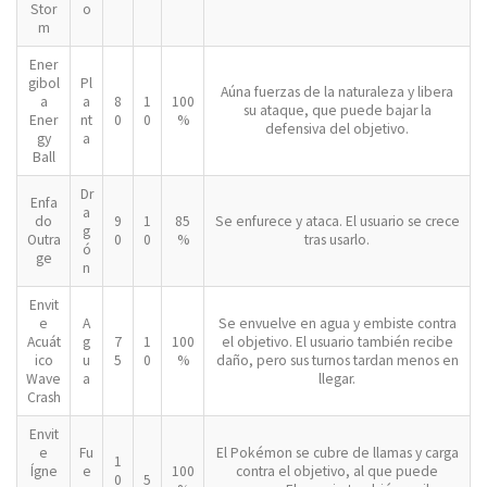
Stor
o
m
Ener
gibol
Pl
Aúna fuerzas de la naturaleza y libera
a
a
8
1
100
su ataque, que puede bajar la
Ener
nt
0
0
%
defensiva del objetivo.
gy
a
Ball
Dr
Enfa
a
do
9
1
85
Se enfurece y ataca. El usuario se crece
g
Outra
0
0
%
tras usarlo.
ó
ge
n
Envit
e
A
Se envuelve en agua y embiste contra
Acuát
g
7
1
100
el objetivo. El usuario también recibe
ico
u
5
0
%
daño, pero sus turnos tardan menos en
Wave
a
llegar.
Crash
Envit
e
Fu
El Pokémon se cubre de llamas y carga
1
Ígne
e
100
contra el objetivo, al que puede
0
5