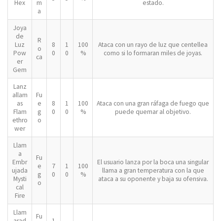
Hex
m
estado.
a
Joya
de
R
Luz
8
1
100
Ataca con un rayo de luz que centellea
o
Pow
0
0
%
como si lo formaran miles de joyas.
ca
er
Gem
Lanz
allam
Fu
as
e
8
1
100
Ataca con una gran ráfaga de fuego que
Flam
g
0
0
%
puede quemar al objetivo.
ethro
o
wer
Llam
a
Fu
Embr
El usuario lanza por la boca una singular
e
7
1
100
ujada
llama a gran temperatura con la que
g
0
0
%
Mysti
ataca a su oponente y baja su ofensiva.
o
cal
Fire
Llam
Fu
arad
1