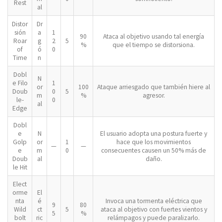
Rest
al
Distor
Dr
sión
a
1
90
Ataca al objetivo usando tal energía
Roar
g
2
5
%
que el tiempo se distorsiona.
of
ó
0
Time
n
Dobl
N
e Filo
1
or
100
Ataque arriesgado que también hiere al
Doub
0
5
m
%
agresor.
le-
0
al
Edge
Dobl
e
N
El usuario adopta una postura fuerte y
Golp
or
1
hace que los movimientos
—
—
e
m
0
consecuentes causen un 50% más de
Doub
al
daño.
le Hit
Elect
orme
El
nta
é
Invoca una tormenta eléctrica que
9
80
Wild
ct
5
ataca al objetivo con fuertes vientos y
5
%
bolt
ric
relámpagos y puede paralizarlo.