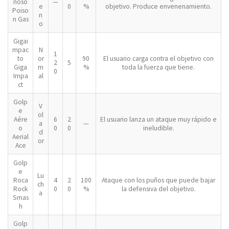
noso
—
e
0
%
objetivo. Produce envenenamiento.
Poiso
n
n Gas
o
Gigai
mpac
N
1
to
or
90
El usuario carga contra el objetivo con
2
5
Giga
m
%
toda la fuerza que tiene.
0
Impa
al
ct
Golp
V
e
ol
Aére
6
2
El usuario lanza un ataque muy rápido e
a
—
o
0
0
ineludible.
d
Aerial
or
Ace
Golp
e
Lu
Roca
4
2
100
Ataque con los puños que puede bajar
ch
Rock
0
0
%
la defensiva del objetivo.
a
Smas
h
Golp