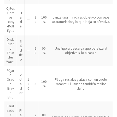
Ojitos
Tiern
H
os
a
2
100
Lanza una mirada al objetivo con ojos
—
Baby
d
0
%
acaramelados, lo que baja su ofensiva.
-Doll
a
Eyes
Onda
El
Truen
é
o
2
90
Una ligera descarga que paraliza al
ct
—
Thun
0
%
objetivo si lo alcanza.
ric
der
o
Wave
Pájar
o
V
Osad
ol
1
Pliega sus alas y ataca con un vuelo
100
o
a
0
5
rasante. El usuario también recibe
%
Brav
d
0
daño.
e
or
Bird
Parali
zado
Pl
r
a
2
80