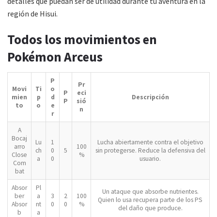
detalles que puedan ser de utilidad durante tu aventura en la
región de Hisui.
Todos los movimientos en
Pokémon Arceus
P
Pr
Movi
Ti
o
P
eci
mien
p
d
Descripción
P
sió
to
o
e
n
r
A
Bocaj
Lu
1
Lucha abiertamente contra el objetivo
arro
100
ch
0
5
sin protegerse. Reduce la defensiva del
Close
%
a
0
usuario.
Com
bat
Absor
Pl
Un ataque que absorbe nutrientes.
ber
a
3
2
100
Quien lo usa recupera parte de los PS
Absor
nt
0
0
%
del daño que produce.
b
a