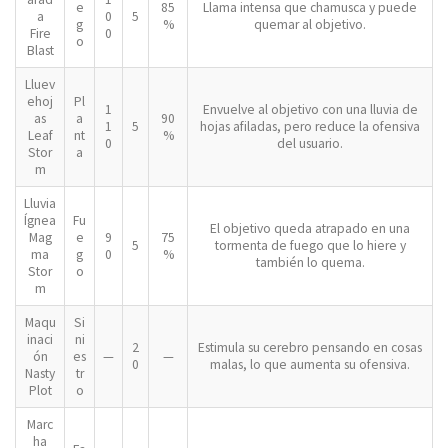
e
85
Llama intensa que chamusca y puede
a
0
5
g
%
quemar al objetivo.
Fire
0
o
Blast
Lluev
ehoj
Pl
1
Envuelve al objetivo con una lluvia de
as
a
90
1
5
hojas afiladas, pero reduce la ofensiva
Leaf
nt
%
0
del usuario.
Stor
a
m
Lluvia
Ígnea
Fu
El objetivo queda atrapado en una
Mag
e
9
75
5
tormenta de fuego que lo hiere y
ma
g
0
%
también lo quema.
Stor
o
m
Maqu
Si
inaci
ni
2
Estimula su cerebro pensando en cosas
ón
es
—
—
0
malas, lo que aumenta su ofensiva.
Nasty
tr
Plot
o
Marc
ha