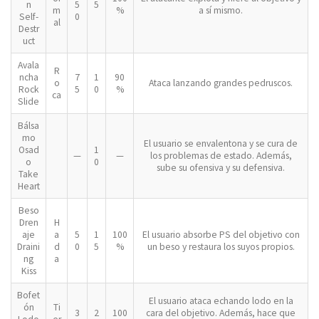
n
5
5
m
%
a sí mismo.
Self-
0
al
Destr
uct
Avala
R
ncha
7
1
90
o
Ataca lanzando grandes pedruscos.
Rock
5
0
%
ca
Slide
Bálsa
mo
El usuario se envalentona y se cura de
Osad
1
—
—
los problemas de estado. Además,
o
0
sube su ofensiva y su defensiva.
Take
Heart
Beso
Dren
H
aje
a
5
1
100
El usuario absorbe PS del objetivo con
Draini
d
0
5
%
un beso y restaura los suyos propios.
ng
a
Kiss
Bofet
El usuario ataca echando lodo en la
ón
Ti
3
2
100
cara del objetivo. Además, hace que