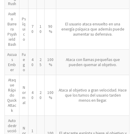
Rush
Asalt
o
Ps
Barre
íq
El usuario ataca envuelto en una
7
1
90
ra
ui
energía psíquica que además puede
0
0
%
Psysh
c
aumentar su defensiva.
ield
o
Bash
Ascua
Fu
s
e
4
2
100
Ataca con llamas pequeñas que
Emb
g
0
5
%
pueden quemar al objetivo.
er
o
Ataq
ue
N
Rápi
Ataca al objetivo a gran velocidad. Hace
or
4
2
100
do
que los turnos del usuario tarden
m
0
0
%
Quick
menos en llegar.
al
Attac
k
Auto
destr
N
ucció
1
or
100
El atacante explota y hiere al objetivo y