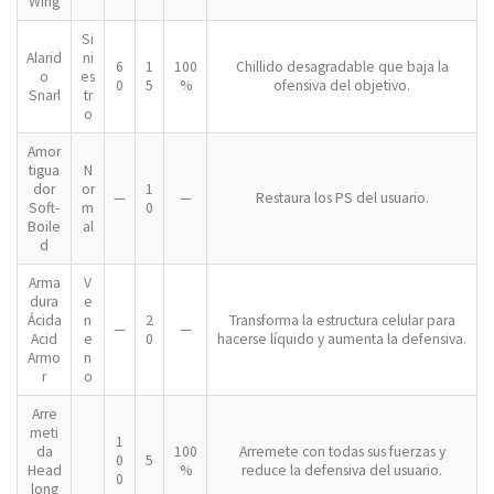
Wing
Si
Alarid
ni
6
1
100
Chillido desagradable que baja la
o
es
0
5
%
ofensiva del objetivo.
Snarl
tr
o
Amor
tigua
N
dor
or
1
—
—
Restaura los PS del usuario.
Soft-
m
0
Boile
al
d
Arma
V
dura
e
Ácida
n
2
Transforma la estructura celular para
—
—
Acid
e
0
hacerse líquido y aumenta la defensiva.
Armo
n
r
o
Arre
meti
1
da
100
Arremete con todas sus fuerzas y
0
5
Head
%
reduce la defensiva del usuario.
0
long