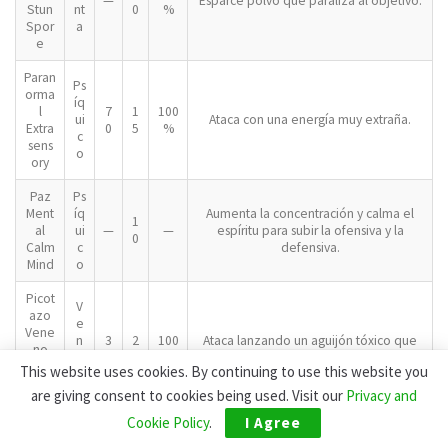
—
Esparce polvo que paraliza al objetivo.
Stun
nt
0
%
Spor
a
e
Paran
Ps
orma
íq
l
7
1
100
ui
Ataca con una energía muy extraña.
Extra
0
5
%
c
sens
o
ory
Paz
Ps
Ment
íq
Aumenta la concentración y calma el
1
al
ui
—
—
espíritu para subir la ofensiva y la
0
Calm
c
defensiva.
Mind
o
Picot
V
azo
e
Vene
n
3
2
100
Ataca lanzando un aguijón tóxico que
no
e
0
0
%
además puede envenenar al objetivo.
Poiso
This website uses cookies. By continuing to use this website you
n
n
o
are giving consent to cookies being used. Visit our
Privacy and
Sting
Cookie Policy
.
I Agree
Pin