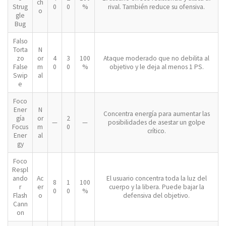
ch
Strug
0
0
%
rival. También reduce su ofensiva.
o
gle
Bug
Falso
Torta
N
zo
or
4
3
100
Ataque moderado que no debilita al
False
m
0
0
%
objetivo y le deja al menos 1 PS.
Swip
al
e
Foco
Ener
N
Concentra energía para aumentar las
gía
or
2
—
—
posibilidades de asestar un golpe
Focus
m
0
crítico.
Ener
al
gy
Foco
Respl
ando
Ac
El usuario concentra toda la luz del
8
1
100
r
er
cuerpo y la libera. Puede bajar la
0
0
%
Flash
o
defensiva del objetivo.
Cann
on