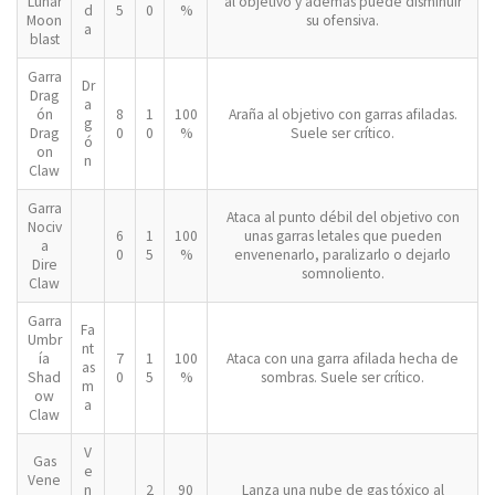
Lunar
al objetivo y además puede disminuir
d
5
0
%
Moon
su ofensiva.
a
blast
Garra
Dr
Drag
a
ón
8
1
100
Araña al objetivo con garras afiladas.
g
Drag
0
0
%
Suele ser crítico.
ó
on
n
Claw
Garra
Ataca al punto débil del objetivo con
Nociv
6
1
100
unas garras letales que pueden
a
0
5
%
envenenarlo, paralizarlo o dejarlo
Dire
somnoliento.
Claw
Garra
Fa
Umbr
nt
ía
7
1
100
Ataca con una garra afilada hecha de
as
Shad
0
5
%
sombras. Suele ser crítico.
m
ow
a
Claw
V
Gas
e
Vene
n
2
90
Lanza una nube de gas tóxico al