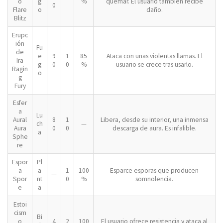
o
g
%
quemar. El usuario también recibe
0
Flare
o
daño.
Blitz
Erupc
ión
Fu
de
e
9
1
85
Ataca con unas violentas llamas. El
Ira
g
0
0
%
usuario se crece tras usarlo.
Ragin
o
g
Fury
Esfer
a
Lu
Aural
8
1
Libera, desde su interior, una inmensa
ch
—
Aura
0
0
descarga de aura. Es infalible.
a
Sphe
re
Espor
Pl
a
a
1
100
Esparce esporas que producen
—
Spor
nt
0
%
somnolencia.
e
a
Estoi
cism
Bi
o
4
2
100
El usuario ofrece resistencia y ataca al