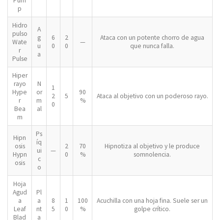
Pum
p
Hidro
A
pulso
g
6
2
Ataca con un potente chorro de agua
Wate
—
u
0
0
que nunca falla.
r
a
Pulse
Hiper
rayo
N
1
Hype
or
90
2
5
Ataca al objetivo con un poderoso rayo.
r
m
%
0
Bea
al
m
Ps
Hipn
íq
osis
2
70
Hipnotiza al objetivo y le produce
ui
—
Hypn
0
%
somnolencia.
c
osis
o
Hoja
Agud
Pl
a
a
8
1
100
Acuchilla con una hoja fina. Suele ser un
Leaf
nt
5
0
%
golpe crítico.
Blad
a