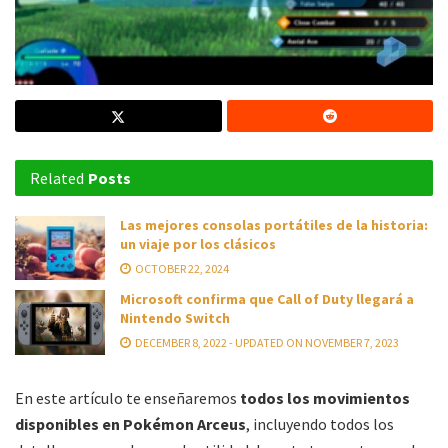
Related
Posts
Las mejores consolas portátiles de la historia:
un viaje por los clásicos
OCTOBER 22, 2024
Microsoft confirma que Call of Duty llegará a
Nintendo Switch
DECEMBER 8, 2022 - UPDATED ON NOVEMBER 7, 2023
En este artículo te enseñaremos
todos los movimientos
disponibles en Pokémon Arceus
, incluyendo todos los