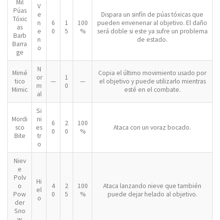
Mil
V
Púas
e
Dispara un sinfín de púas tóxicas que
Tóxic
n
6
1
100
pueden envenenar al objetivo. El daño
as
e
0
5
%
será doble si este ya sufre un problema
Barb
n
de estado.
Barra
o
ge
N
Mimé
Copia el último movimiento usado por
or
1
tico
—
—
el objetivo y puede utilizarlo mientras
m
0
Mimic
esté en el combate.
al
Si
Mordi
ni
6
2
100
sco
es
Ataca con un voraz bocado.
0
0
%
Bite
tr
o
Niev
e
Polv
Hi
o
4
2
100
Ataca lanzando nieve que también
el
Pow
0
5
%
puede dejar helado al objetivo.
o
der
Sno
w