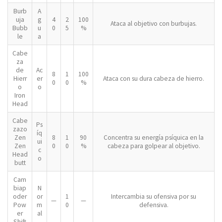
Burb
A
uja
g
4
2
100
Ataca al objetivo con burbujas.
Bubb
u
0
5
%
le
a
Cabe
za
de
Ac
8
1
100
Hierr
er
Ataca con su dura cabeza de hierro.
0
0
%
o
o
Iron
Head
Cabe
Ps
zazo
íq
Zen
8
1
90
Concentra su energía psíquica en la
ui
Zen
0
0
%
cabeza para golpear al objetivo.
c
Head
o
butt
Cam
biap
N
oder
or
1
Intercambia su ofensiva por su
—
—
Pow
m
0
defensiva.
er
al
Shift