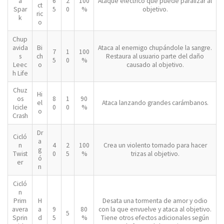
a
6
2
100
Ataque eléctrico que puede paralizar al
ct
Spar
5
0
%
objetivo.
ric
k
o
Chup
avida
Bi
Ataca al enemigo chupándole la sangre.
7
1
100
s
ch
Restaura al usuario parte del daño
5
0
%
Leec
o
causado al objetivo.
h Life
Chuz
Hi
os
8
1
90
el
Ataca lanzando grandes carámbanos.
Icicle
0
0
%
o
Crash
Dr
Cicló
a
n
4
2
100
Crea un violento tornado para hacer
g
Twist
0
5
%
trizas al objetivo.
ó
er
n
Cicló
n
Prim
H
Desata una tormenta de amor y odio
avera
a
9
80
con la que envuelve y ataca al objetivo.
5
Sprin
d
5
%
Tiene otros efectos adicionales según