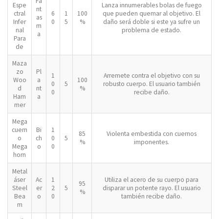
Fa
Espe
Lanza innumerables bolas de fuego
nt
ctral
6
1
100
que pueden quemar al objetivo. El
as
Infer
0
5
%
daño será doble si este ya sufre un
m
nal
problema de estado.
a
Para
de
Maza
zo
Pl
1
Arremete contra el objetivo con su
Woo
a
100
0
5
robusto cuerpo. El usuario también
d
nt
%
0
recibe daño.
Ham
a
mer
Mega
cuern
Bi
1
85
Violenta embestida con cuernos
o
ch
0
5
%
imponentes.
Mega
o
0
horn
Metal
áser
Ac
1
Utiliza el acero de su cuerpo para
95
Steel
er
2
5
disparar un potente rayo. El usuario
%
Bea
o
0
también recibe daño.
m