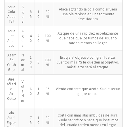
Acua
A
Ataca agitando la cola como si fuera
Cola
g
8
1
90
una ola rabiosa en una tormenta
Aqua
u
5
0
%
devastadora.
Tail
a
Acua
A
Ataque de una rapidez espeluznante
Jet
g
4
2
100
que hace que los turnos del usuario
Aqua
u
0
0
%
tarden menos en llegar.
Jet
a
Agarr
N
1
Estruja al objetivo con gran fuerza.
ón
or
100
0
5
Cuantos más PS le queden al objetivo,
Crush
m
%
0
más fuerte será el ataque.
Grip
al
Aire
V
Afilad
ol
o
6
1
95
Viento cortante que azota. Suele ser un
a
Air
0
5
%
golpe crítico.
d
Cutte
or
r
Ala
Corta con unas alas imbuidas de aura.
Aural
7
1
90
Suele ser crítico y hace que los turnos
Esper
5
0
%
del usuario tarden menos en llegar.