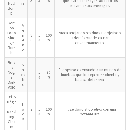
5
5
%
que evite con mayor facilidad los
Mud
ra
movimientos enemigos.
Bom
b
Bom
V
ba
e
Lodo
Ataca arrojando residuos al objetivo y
n
8
1
100
Slud
además puede causar
e
0
0
%
ge
envenenamiento.
n
Bom
o
b
Brec
Si
ha
ni
El objetivo es enviado a un mundo de
Negr
1
90
es
—
tinieblas que lo deja somnoliento y
a
0
%
tr
baja su defensiva.
Dark
o
Void
Brillo
Mágic
H
o
a
7
1
100
Inflige daño al objetivo con una
Dazzl
d
5
0
%
potente luz.
ing
a
Glea
m