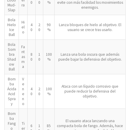
Lodo
er
0
0
%
evite con más facilidad los movimientos
Mud-
ra
enemigos.
Slap
Bola
Hi
Hielo
4
2
90
Lanza bloques de hielo al objetivo. El
el
Ice
0
0
%
usuario se crece tras usarlo.
o
Ball
Bola
Fa
Som
nt
bra
8
1
100
Lanza una bola oscura que además
as
Shad
0
0
%
puede bajar la defensiva del objetivo.
m
ow
a
Ball
Bom
V
ba
e
Ataca con un líquido corrosivo que
Ácida
n
4
2
100
puede reducir la defensiva del
Acid
e
0
0
%
objetivo.
Spra
n
y
o
Bom
ba
El usuario ataca lanzando una
Fang
Ti
6
1
85
compacta bola de fango. Además, hace
o
er