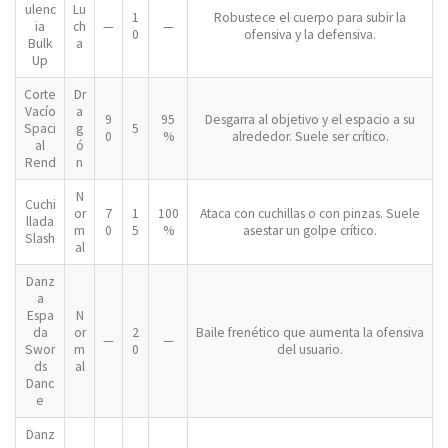
ulenc
Lu
1
Robustece el cuerpo para subir la
ia
ch
—
—
0
ofensiva y la defensiva.
Bulk
a
Up
Corte
Dr
Vacío
a
9
95
Desgarra al objetivo y el espacio a su
Spaci
g
5
0
%
alrededor. Suele ser crítico.
al
ó
Rend
n
N
Cuchi
or
7
1
100
Ataca con cuchillas o con pinzas. Suele
llada
m
0
5
%
asestar un golpe crítico.
Slash
al
Danz
a
Espa
N
da
or
2
Baile frenético que aumenta la ofensiva
—
—
Swor
m
0
del usuario.
ds
al
Danc
e
Danz