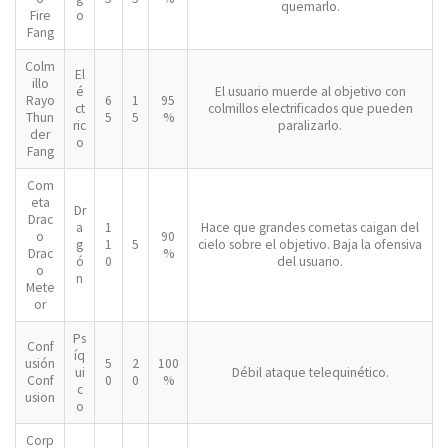
quemarlo.
Fire
o
Fang
Colm
El
illo
é
El usuario muerde al objetivo con
Rayo
6
1
95
ct
colmillos electrificados que pueden
Thun
5
5
%
ric
paralizarlo.
der
o
Fang
Com
eta
Dr
Drac
a
1
Hace que grandes cometas caigan del
o
90
g
1
5
cielo sobre el objetivo. Baja la ofensiva
Drac
%
ó
0
del usuario.
o
n
Mete
or
Ps
Conf
íq
usión
5
2
100
ui
Débil ataque telequinético.
Conf
0
0
%
c
usion
o
Corp