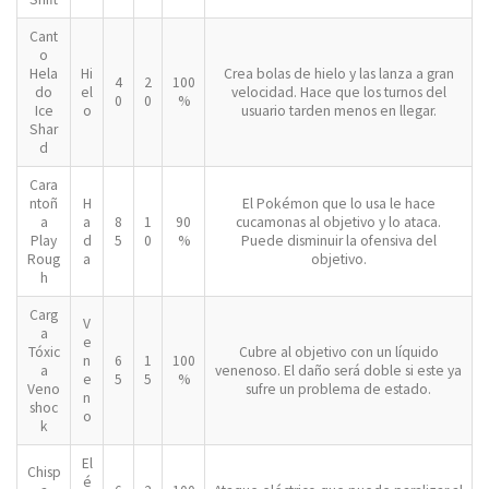
Cant
o
Hela
Hi
Crea bolas de hielo y las lanza a gran
4
2
100
do
el
velocidad. Hace que los turnos del
0
0
%
Ice
o
usuario tarden menos en llegar.
Shar
d
Cara
ntoñ
H
El Pokémon que lo usa le hace
a
a
8
1
90
cucamonas al objetivo y lo ataca.
Play
d
5
0
%
Puede disminuir la ofensiva del
Roug
a
objetivo.
h
Carg
V
a
e
Tóxic
Cubre al objetivo con un líquido
n
6
1
100
a
venenoso. El daño será doble si este ya
e
5
5
%
Veno
sufre un problema de estado.
n
shoc
o
k
El
Chisp
é