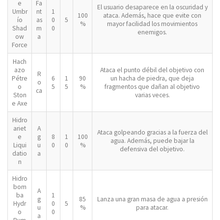
e
Fa
El usuario desaparece en la oscuridad y
Umbr
nt
1
100
ataca. Además, hace que evite con
ío
as
0
5
%
mayor facilidad los movimientos
Shad
m
0
enemigos.
ow
a
Force
Hach
azo
Ataca el punto débil del objetivo con
R
Pétre
6
1
90
un hacha de piedra, que deja
o
o
5
5
%
fragmentos que dañan al objetivo
ca
Ston
varias veces.
e Axe
Hidro
ariet
A
Ataca golpeando gracias a la fuerza del
e
g
8
1
100
agua. Además, puede bajar la
Liqui
u
0
0
%
defensiva del objetivo.
datio
a
n
Hidro
bom
A
ba
1
g
85
Lanza una gran masa de agua a presión
Hydr
0
5
u
%
para atacar.
o
0
a