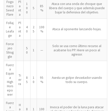
Fogo
Pl
1
Ataca con una onda de choque que
nazo
a
85
0
5
libera del cuerpo y que además puede
Seed
nt
%
0
bajar la defensiva del objetivo.
Flare
a
Follaj
Pl
e
a
4
2
100
Ataca al oponente lanzando hojas.
Leafa
nt
0
5
%
ge
a
Force
Solo se usa como último recurso al
jeo
5
1
—
acabarse los PP. Hiere un poco al
Strug
0
agresor.
gle
Fuerz
a
Equin
Ti
a
8
1
95
Asesta un golpe devastador usando
er
High
5
0
%
todo su cuerpo.
ra
Hors
epo
wer
Fuerz
H
a
Invoca el poder de la luna para atacar
a
8
1
100