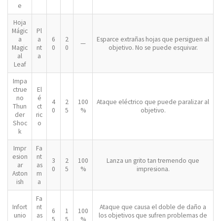
e
Hoja
Mágic
Pl
a
a
6
2
Esparce extrañas hojas que persiguen al
—
Magic
nt
0
0
objetivo. No se puede esquivar.
al
a
Leaf
Impa
ctrue
El
no
é
4
2
100
Ataque eléctrico que puede paralizar al
Thun
ct
0
5
%
objetivo.
der
ric
Shoc
o
k
Impr
Fa
esion
nt
3
2
100
Lanza un grito tan tremendo que
ar
as
0
5
%
impresiona.
Aston
m
ish
a
Fa
Infort
nt
Ataque que causa el doble de daño a
6
1
100
unio
as
los objetivos que sufren problemas de
5
5
%