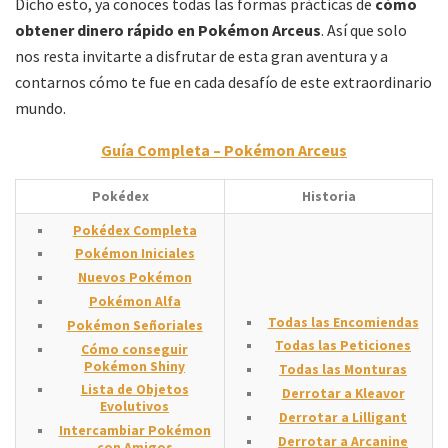
Dicho esto, ya conoces todas las formas prácticas de
cómo
obtener dinero rápido en Pokémon Arceus
. Así que solo
nos resta invitarte a disfrutar de esta gran aventura y a
contarnos cómo te fue en cada desafío de este extraordinario
mundo.
Guía Completa – Pokémon Arceus
Pokédex
Historia
Pokédex Completa
Pokémon Iniciales
Nuevos Pokémon
Pokémon Alfa
Todas las Encomiendas
Pokémon Señoriales
Todas las Peticiones
Cómo conseguir
Pokémon Shiny
Todas las Monturas
Lista de Objetos
Derrotar a Kleavor
Evolutivos
Derrotar a Lilligant
Intercambiar Pokémon
Derrotar a Arcanine
con Amigos