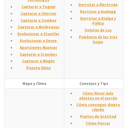
Derrotar a Electrode
Capturar a Togepi
Derrotar a Avalugg
Capturar a Cherrim
Derrotar a Dialga y
Capturar a Combee
Palkia
Capturar a Misdreavus
Volutas de Luz
Evolucionar a Stantler
Pokémon de las tres
Evolucionar a Eevee
hojas
Apariciones Masivas
Capturar a Cranidos
Capturar a Magby
Ponyta Shiny
Mapa y Clima
Consejos y Tips
Cómo llevar más
objetos en el zurrón
Cómo conseguir dinero
rápido
Puntos de Gratitud
Cómo Pescar