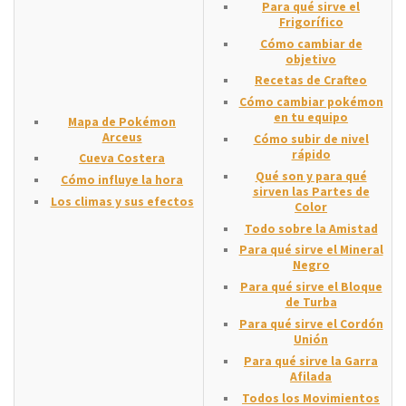
Para qué sirve el
Frigorífico
Cómo cambiar de
objetivo
Recetas de Crafteo
Cómo cambiar pokémon
en tu equipo
Mapa de Pokémon
Arceus
Cómo subir de nivel
rápido
Cueva Costera
Qué son y para qué
Cómo influye la hora
sirven las Partes de
Los climas y sus efectos
Color
Todo sobre la Amistad
Para qué sirve el Mineral
Negro
Para qué sirve el Bloque
de Turba
Para qué sirve el Cordón
Unión
Para qué sirve la Garra
Afilada
Todos los Movimientos